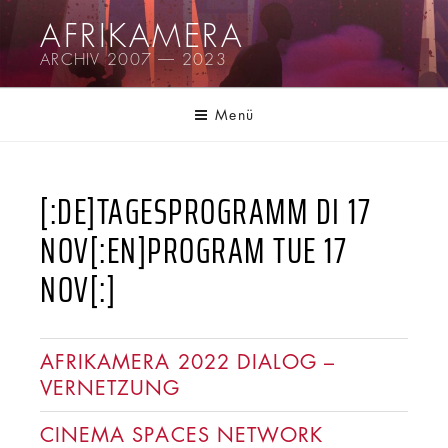
Zum
AFRIKAMERA
Inhalt
ARCHIV 2007 — 2023
springen
Menü
[:DE]TAGESPROGRAMM DI 17
NOV[:EN]PROGRAM TUE 17
NOV[:]
AFRIKAMERA 2022 DIALOG –
VERNETZUNG
CINEMA SPACES NETWORK