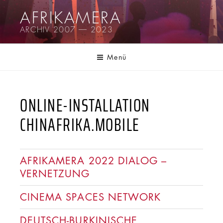
Zum
AFRIKAMERA
Inhalt
ARCHIV 2007 — 2023
springen
Menü
ONLINE-INSTALLATION
CHINAFRIKA.MOBILE
AFRIKAMERA 2022 DIALOG –
VERNETZUNG
CINEMA SPACES NETWORK
DEUTSCH-BURKINISCHE